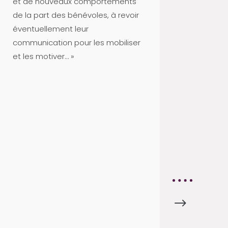
et de nouveaux comportements
S
de la part des bénévoles, à revoir
P
éventuellement leur
A
communication pour les mobiliser
R
et les motiver… »
T
E
N
A
I
R
E
S
$
F
I