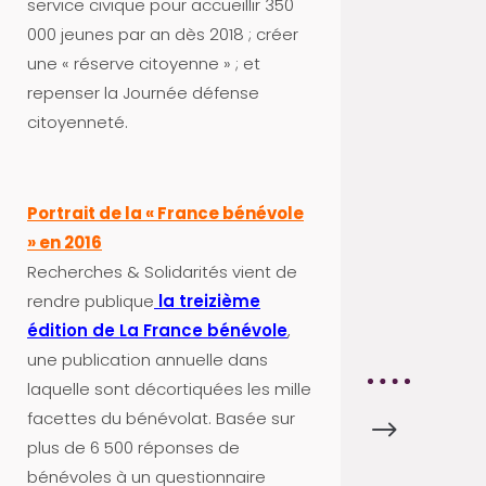
service civique pour accueillir 350
C
000 jeunes par an dès 2018 ; créer
T
une « réserve citoyenne » ; et
U
repenser la Journée défense
S
citoyenneté.
A
P
R
Portrait de la « France bénévole
O
» en 2016
V
Recherches & Solidarités vient de
A
rendre publique
la treizième
8
édition de La France bénévole
,
4
une publication annuelle dans
laquelle sont décortiquées les mille
facettes du bénévolat. Basée sur
$
A
plus de 6 500 réponses de
C
bénévoles à un questionnaire