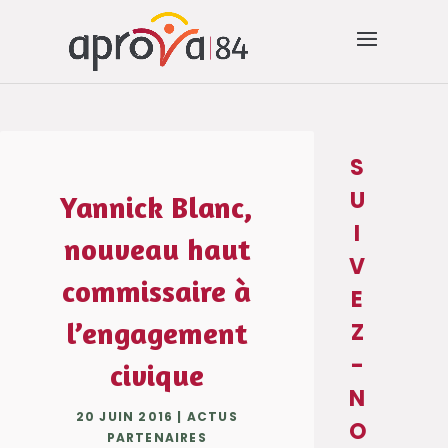
S
U
Yannick Blanc,
I
nouveau haut
V
commissaire à
E
l’engagement
Z
-
civique
N
20 JUIN 2016
|
ACTUS
O
PARTENAIRES