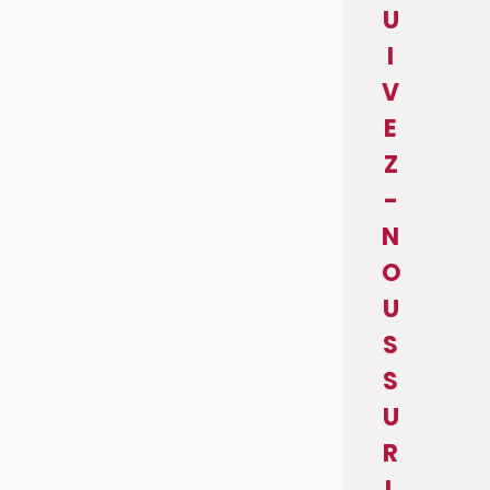
U
I
V
E
Z
-
N
O
U
S
S
U
R
L