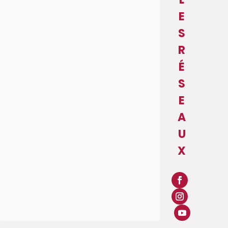
E
S
R
É
S
E
A
U
X