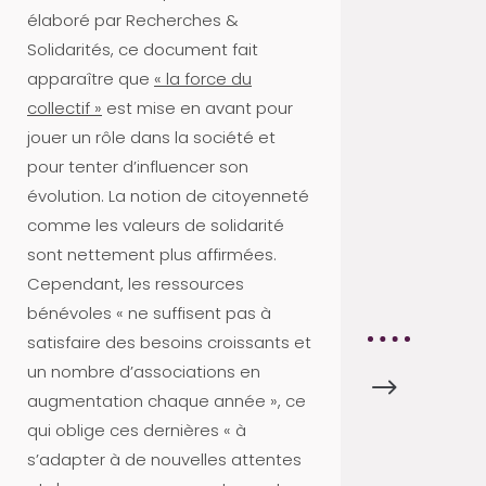
T
élaboré par Recherches &
U
Solidarités, ce document fait
S
apparaître que
« la force du
A
collectif »
est mise en avant pour
D
jouer un rôle dans la société et
H
pour tenter d’influencer son
É
évolution. La notion de citoyenneté
R
comme les valeurs de solidarité
E
sont nettement plus affirmées.
N
Cependant, les ressources
T
bénévoles « ne suffisent pas à
satisfaire des besoins croissants et
un nombre d’associations en
$
A
augmentation chaque année », ce
C
qui oblige ces dernières « à
T
s’adapter à de nouvelles attentes
U