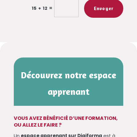
=
15 + 12
Envoyer
Découvrez notre espace
apprenant
VOUS AVEZ BÉNÉFICIÉ D’UNE FORMATION,
OU ALLEZ LE FAIRE ?
Un
espace apprenant sur Digiforma
est à