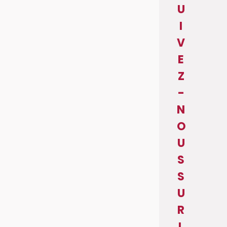
U
I
V
E
Z
-
N
O
U
S
S
U
R
L