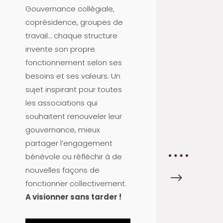
T
Gouvernance collégiale,
U
coprésidence, groupes de
S
travail… chaque structure
A
invente son propre
D
fonctionnement selon ses
H
besoins et ses valeurs. Un
É
sujet inspirant pour toutes
R
les associations qui
E
souhaitent renouveler leur
N
gouvernance, mieux
T
partager l’engagement
bénévole ou réfléchir à de
nouvelles façons de
$
A
fonctionner collectivement.
C
A visionner sans tarder !
T
U