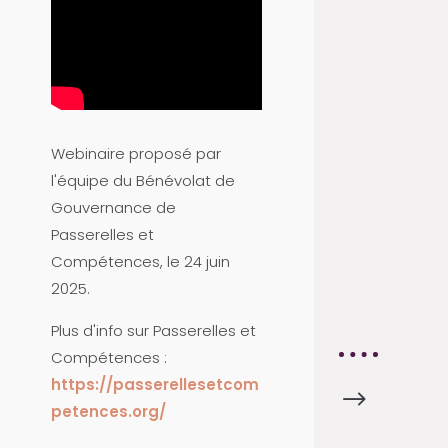
S
P
A
R
T
E
Webinaire proposé par
N
l'équipe du Bénévolat de
A
Gouvernance de
I
Passerelles et
R
Compétences, le 24 juin
E
2025
.
S
Plus d'info sur Passerelles et
Compétences :
https://passerellesetcom
$
F
petences.org/
I