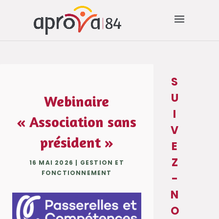
S
U
Webinaire
I
« Association sans
V
président »
E
Z
16 MAI 2026
|
GESTION ET
FONCTIONNEMENT
-
N
O