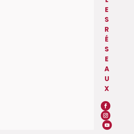
E
S
R
É
S
E
A
U
X