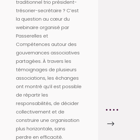
traditionnel trio président-
C
trésorier-secrétaire ? C’est
T
la question au cœur du
U
webinaire organisé par
S
Passerelles et
A
Compétences autour des
P
gouvernances associatives
R
partagées. À travers les
O
témoignages de plusieurs
V
associations, les échanges
A
ont montré qu’il est possible
8
de répartir les
4
responsabilités, de décider
collectivement et de
construire une organisation
$
A
plus horizontale, sans
C
perdre en efficacité.