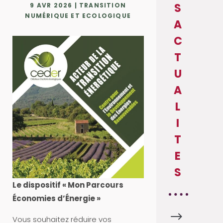
S
9 AVR 2026
|
TRANSITION
NUMÉRIQUE ET ECOLOGIQUE
A
C
T
U
A
L
I
T
E
S
Le dispositif « Mon Parcours
Économies d’Énergie »
$
A
Vous souhaitez réduire vos