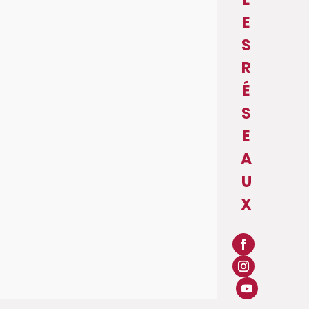
E
S
R
É
S
E
A
U
X