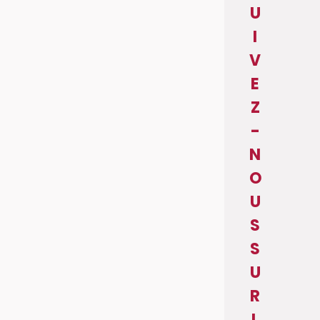
U
I
V
E
Z
-
N
O
U
S
S
U
R
L