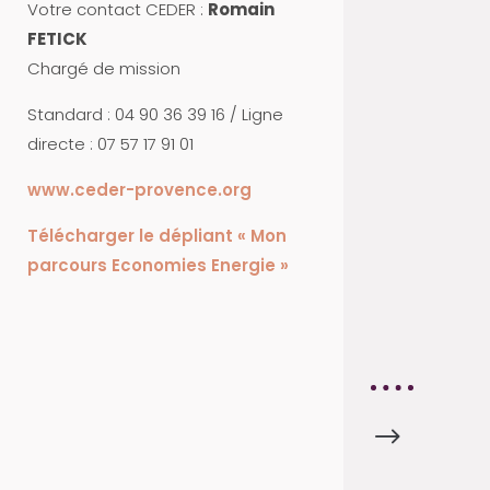
Votre contact CEDER :
Romain
S
FETICK
P
Chargé de mission
A
R
Standard : 04 90 36 39 16 / Ligne
T
directe : 07 57 17 91 01
E
www.ceder-provence.org
N
A
Télécharger le dépliant « Mon
I
parcours Economies Energie »
R
E
S
$
F
I