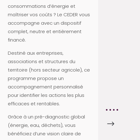
C
consommations d’énergie et
T
maîtriser vos coûts ? Le CEDER vous
U
accompagne avec un dispositif
S
complet, neutre et entièrement
A
financé.
P
Destiné aux entreprises,
R
associations et structures du
O
territoire (hors secteur agricole), ce
V
programme propose un
A
accompagnement personnalisé
8
pour identifier les actions les plus
4
efficaces et rentables.
Grâce à un pré-diagnostic global
$
A
(énergie, eau, déchets), vous
C
bénéficiez d’une vision claire de