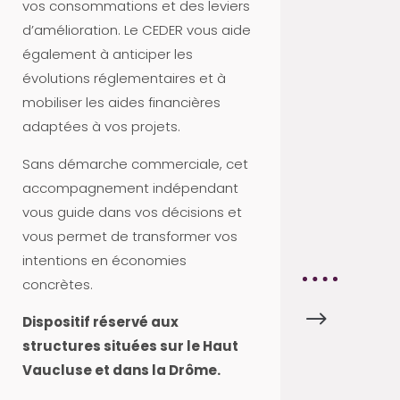
T
vos consommations et des leviers
U
d’amélioration. Le CEDER vous aide
S
également à anticiper les
A
évolutions réglementaires et à
D
mobiliser les aides financières
H
adaptées à vos projets.
É
Sans démarche commerciale, cet
R
accompagnement indépendant
E
vous guide dans vos décisions et
N
vous permet de transformer vos
T
intentions en économies
concrètes.
$
A
Dispositif réservé aux
C
structures situées sur le Haut
T
Vaucluse et dans la Drôme.
U