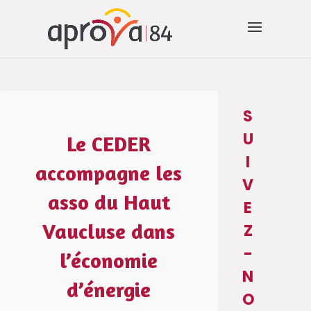
S
U
Le CEDER
I
accompagne les
V
asso du Haut
E
Vaucluse dans
Z
-
l’économie
N
d’énergie
O