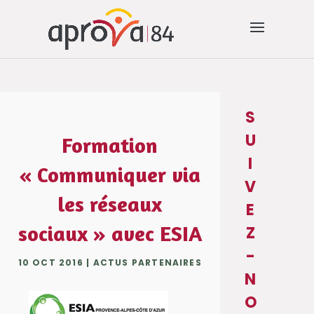
S
U
Formation
I
« Communiquer via
V
les réseaux
E
sociaux » avec ESIA
Z
-
10 OCT 2016
|
ACTUS PARTENAIRES
N
O