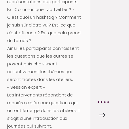
représentations des participants.
S
Ex : Communiquer via Twitter ? »
P
C’est quoi un hashtag ? Comment
A
je suis sûr d’être vu ? Est-ce que
R
c’est efficace ? Est que cela prend
T
du temps ?
E
Ainsi, les participants connaissent
N
les questions que les autres se
A
posent puis choisissent
I
collectivement les thèmes qui
R
seront traités dans les ateliers.
E
«
Session expert
»
S
Les intervenants répondent de
manière ciblée aux questions qui
auront émergé dans les ateliers. Il
$
F
s’agit d’une introduction aux
I
journées qui suivront.