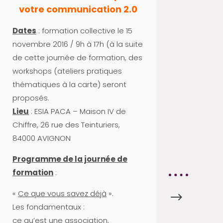
C
votre communication 2.0
T
Dates
: formation collective le 15
U
novembre 2016 / 9h à 17h (à la suite
S
de cette journée de formation, des
A
workshops (ateliers pratiques
P
thématiques à la carte) seront
R
proposés.
O
Lieu
: ESIA PACA – Maison IV de
V
Chiffre, 26 rue des Teinturiers,
A
84000 AVIGNON
8
4
Programme de la journée de
formation
:
«
Ce que vous savez déjà
».
$
A
Les fondamentaux :
C
ce qu’est une association,