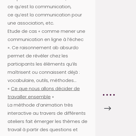
T
ce qu’est la communication,
U
ce qu’est la communication pour
S
une association, etc.
A
Etude de cas « comme mener une
D
communication en ligne à l’échec
H
». Ce raisonnement ab absurdo
É
permet de révéler chez les
R
participants les éléments qu’ils
E
maîtrisent ou connaissent déjà :
N
vocabulaire, outils, méthodes…
T
«
Ce que nous allons décider de
travailler ensemble
»
La méthode d’animation très
$
A
interactive au travers de différents
C
ateliers fait émerger les thèmes de
T
travail à partir des questions et
U