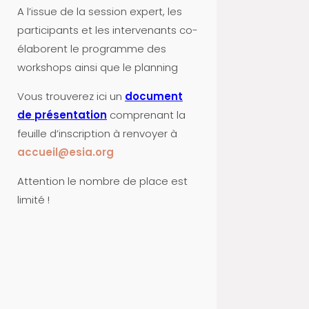
N
A l’issue de la session expert, les
A
participants et les intervenants co-
N
élaborent le programme des
C
workshops ainsi que le planning
E
Vous trouverez ici un
document
M
de présentation
comprenant la
E
feuille d’inscription à renvoyer à
N
accueil@esia.org
T
-
Attention le nombre de place est
R
limité !
E
S
S
O
U
R