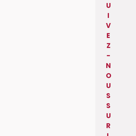
U
I
V
E
Z
-
N
O
U
S
S
U
R
L