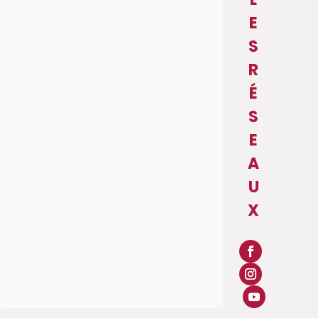
E
S
R
É
S
E
A
U
X