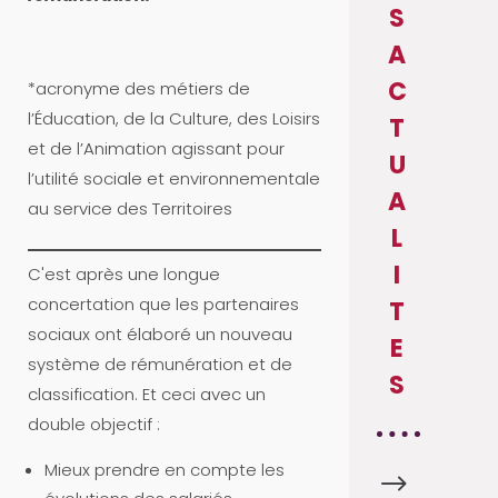
S
A
C
*acronyme des métiers de
l’Éducation, de la Culture, des Loisirs
T
et de l’Animation agissant pour
U
l’utilité sociale et environnementale
A
au service des Territoires
L
I
C'est après une longue
concertation que les partenaires
T
sociaux ont élaboré un nouveau
E
système de rémunération et de
S
classification. Et ceci avec un
double objectif :
Mieux prendre en compte les
$
A