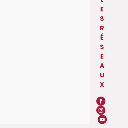
E
S
R
É
S
E
A
U
X