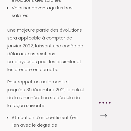
évolutions des salariés
C
Valoriser davantage les bas
T
salaires
U
S
Une majeure partie des évolutions
A
sera applicable à compter de
P
janvier 2022, laissant une année de
R
délai aux associations
O
employeuses pour les assimiler et
V
les prendre en compte.
A
Pour rappel, actuellement et
8
jusqu’au 31 décembre 2021, le calcul
4
de la rémunération se déroule de
la façon suivante
$
A
Attribution d’un coefficient (en
C
lien avec le degré de