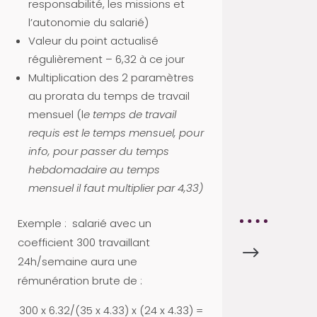
T
responsabilité, les missions et
U
l’autonomie du salarié)
S
Valeur du point actualisé
A
régulièrement – 6,32 à ce jour
Multiplication des 2 paramètres
D
au prorata du temps de travail
H
mensuel (l
e temps de travail
É
requis est le temps mensuel, pour
R
info, pour passer du temps
E
hebdomadaire au temps
N
mensuel il faut multiplier par 4,33)
T
Exemple : salarié avec un
coefficient 300 travaillant
$
A
24h/semaine aura une
C
rémunération brute de :
T
U
300 x 6.32/(35 x 4.33) x (24 x 4.33) =