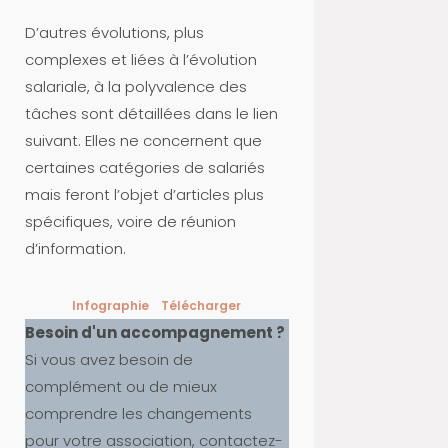
N
A
D’autres évolutions, plus
N
complexes et liées à l’évolution
C
salariale, à la polyvalence des
E
tâches sont détaillées dans le lien
M
suivant. Elles ne concernent que
E
certaines catégories de salariés
N
mais feront l’objet d’articles plus
T
spécifiques, voire de réunion
-
d’information.
R
E
Infographie
Télécharger
S
Besoin d'un accompagnement ?
S
Si vous avez besoin de
O
complément ou de mieux
U
comprendre les changements
R
pour votre association, contactez-