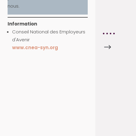
C
nous.
E
S
Information
Conseil National des Employeurs
d'Avenir
$
G
www.cnea-syn.org
E
S
T
I
O
N
-
F
O
N