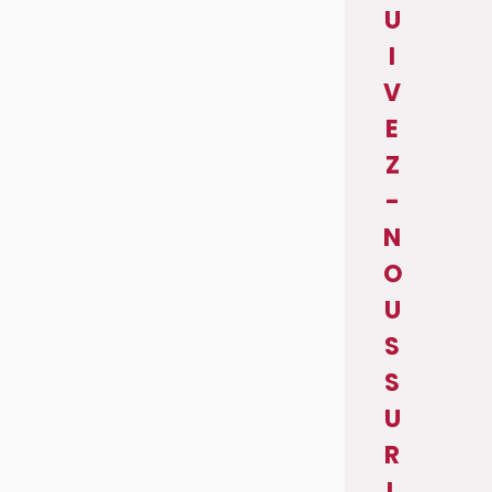
U
I
V
E
Z
-
N
O
U
S
S
U
R
L