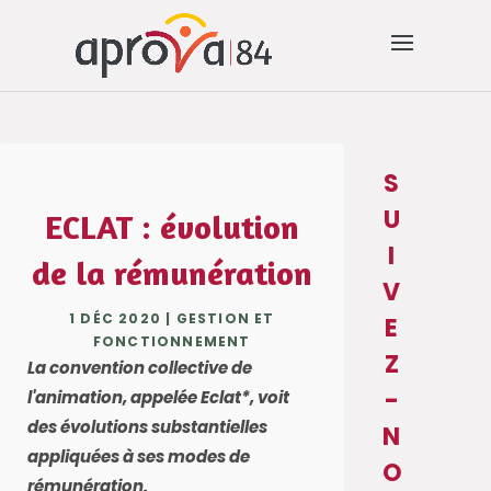
S
U
ECLAT : évolution
I
de la rémunération
V
1 DÉC 2020
|
GESTION ET
E
FONCTIONNEMENT
Z
La convention collective de
-
l'animation, appelée Eclat*, voit
des évolutions substantielles
N
appliquées à ses modes de
O
rémunération.