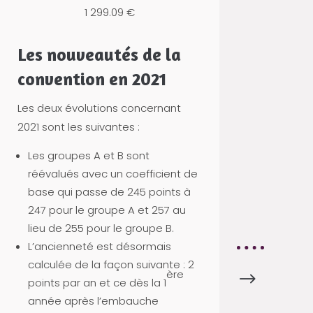
S
1 299.09 €
P
A
Les nouveautés de la
R
convention en 2021
T
E
Les deux évolutions concernant
N
2021 sont les suivantes :
A
Les groupes A et B sont
I
réévalués avec un coefficient de
R
base qui passe de 245 points à
E
247 pour le groupe A et 257 au
S
lieu de 255 pour le groupe B.
L’ancienneté est désormais
calculée de la façon suivante : 2
ère
$
F
points par an et ce dès la 1
I
année après l’embauche