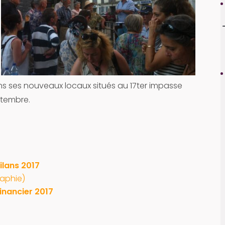
ns ses nouveaux locaux situés au 17ter impasse
ptembre.
ilans 2017
raphie)
inancier 2017