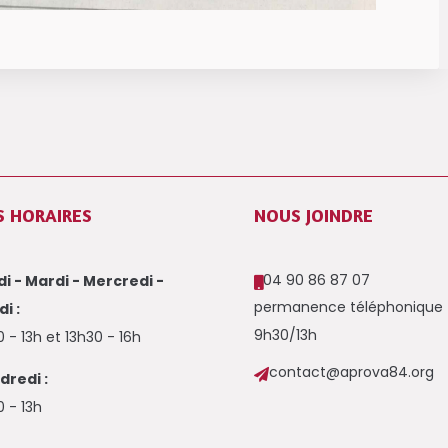
S HORAIRES
NOUS JOINDRE
04 90 86 87 07
i - Mardi - Mercredi -

permanence téléphonique
i :
9h30/13h
 - 13h et 13h30 - 16h
contact@aprova84.org

dredi :
 - 13h