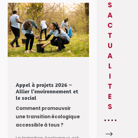
S
A
C
T
U
A
L
I
Appel à projets 2026 –
T
Allier l’environnement et
E
le social
S
Comment promouvoir
une transition écologique
accessible à tous ?
$
A
La transition écologique est