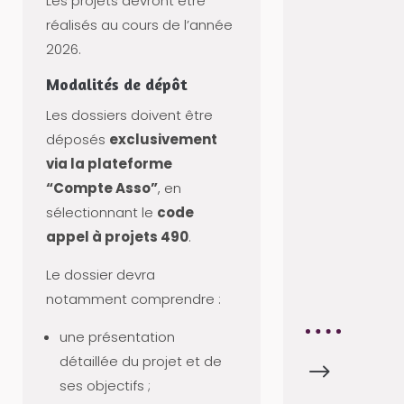
Les projets devront être
U
réalisés au cours de l’année
R
2026.
C
E
Modalités de dépôt
S
Les dossiers doivent être
H
déposés
exclusivement
U
via la plateforme
M
“Compte Asso”
, en
A
sélectionnant le
code
I
appel à projets 490
.
N
E
Le dossier devra
S
notamment comprendre :
une présentation
détaillée du projet et de
$
T
ses objectifs ;
R