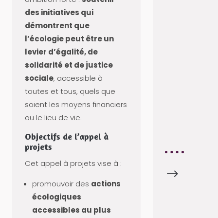
T
des initiatives qui
U
démontrent que
S
l’écologie peut être un
A
levier d’égalité, de
D
solidarité et de justice
H
sociale
, accessible à
É
toutes et tous, quels que
R
soient les moyens financiers
E
ou le lieu de vie.
N
T
Objectifs de l’appel à
projets
Cet appel à projets vise à :
$
A
promouvoir des
actions
C
écologiques
T
accessibles au plus
U