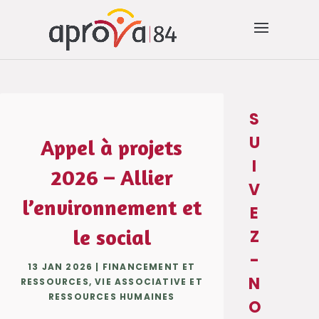
S
U
Appel à projets
I
2026 – Allier
V
l’environnement et
E
le social
Z
-
13 JAN 2026
|
FINANCEMENT ET
N
RESSOURCES
,
VIE ASSOCIATIVE ET
RESSOURCES HUMAINES
O