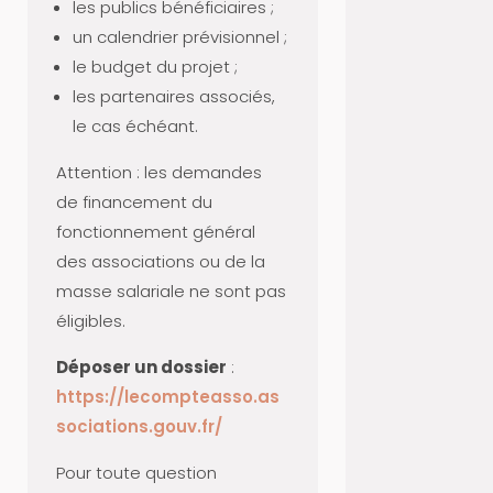
les publics bénéficiaires ;
A
un calendrier prévisionnel ;
N
le budget du projet ;
S
les partenaires associés,
I
le cas échéant.
T
I
Attention : les demandes
O
de financement du
N
fonctionnement général
N
des associations ou de la
U
masse salariale ne sont pas
M
éligibles.
É
Déposer un dossier
:
R
https://lecompteasso.as
I
sociations.gouv.fr/
Q
U
Pour toute question