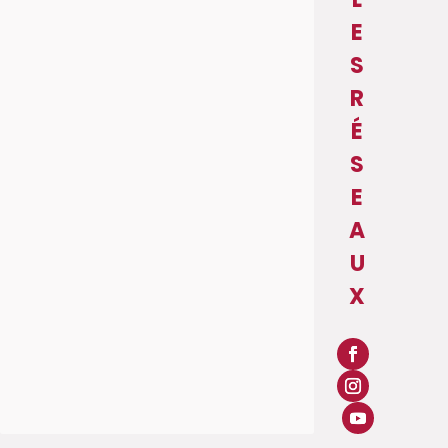
E
S
R
É
S
E
A
U
X