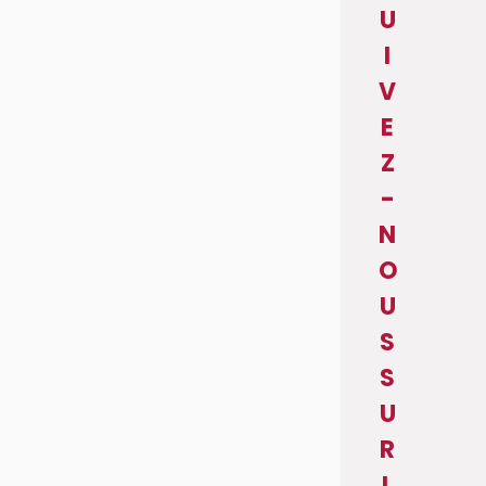
U
I
V
E
Z
-
N
O
U
S
S
U
R
L