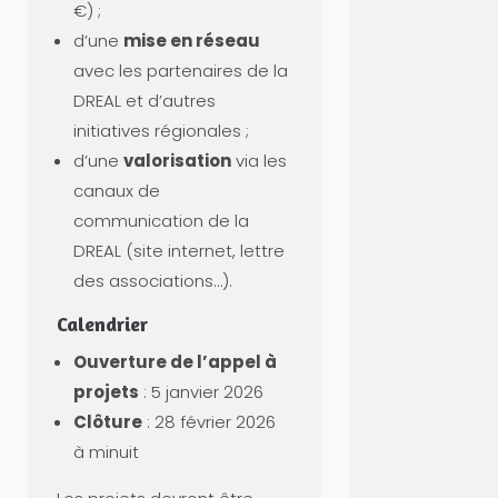
€) ;
S
d’une
mise en réseau
O
avec les partenaires de la
C
DREAL et d’autres
I
initiatives régionales ;
A
d’une
valorisation
via les
T
canaux de
I
communication de la
V
DREAL (site internet, lettre
E
des associations…).
E
T
Calendrier
R
Ouverture de l’appel à
E
projets
: 5 janvier 2026
S
Clôture
: 28 février 2026
S
à minuit
O