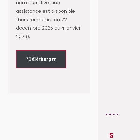
E
administrative, une
E
assistance est disponible
T
(hors fermeture du 22
É
décembre 2025 au 4 janvier
C
2026).
O
L
"Télécharger
O
G
I
Q
U
E
S