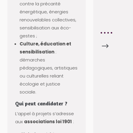
contre la précarité
C
énergétique, énergies
E
renouvelables collectives,
S
sensibilisation aux éco-
gestes ;
Culture, éducation et
$
G
sensibilisation
:
E
démarches
S
pédagogiques, artistiques
T
ou culturelles reliant
I
écologie et justice
O
sociale.
N
-
Qui peut candidater ?
F
L’appel à projets s’adresse
O
aux
associations loi 1901
:
N