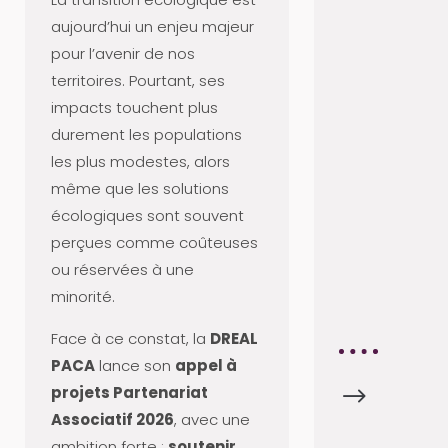
C
aujourd’hui un enjeu majeur
T
pour l’avenir de nos
U
territoires. Pourtant, ses
S
impacts touchent plus
A
durement les populations
P
les plus modestes, alors
R
même que les solutions
O
écologiques sont souvent
V
perçues comme coûteuses
A
ou réservées à une
8
minorité.
4
Face à ce constat, la
DREAL
PACA
lance son
appel à
projets Partenariat
$
A
Associatif 2026
, avec une
C
ambition forte :
soutenir