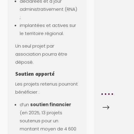
déclarées et à jour
C
administrativement (RNA)
T
;
I
implantées et actives sur
O
le territoire régional.
N
N
Un seul projet par
E
association pourra être
M
déposé.
E
Soutien apporté
N
T
Les projets retenus pourront
bénéficier :
d’un
soutien financier
$
V
(en 2025, 13 projets
IE
soutenus pour un
A
montant moyen de 4 600
S