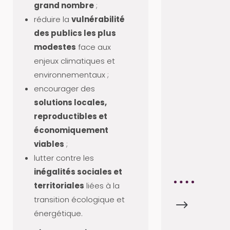
grand nombre
;
S
réduire la
vulnérabilité
P
des publics les plus
A
modestes
face aux
R
enjeux climatiques et
T
environnementaux ;
E
encourager des
N
solutions locales,
A
reproductibles et
I
économiquement
R
viables
;
E
lutter contre les
S
inégalités sociales et
territoriales
liées à la
transition écologique et
$
F
énergétique.
I