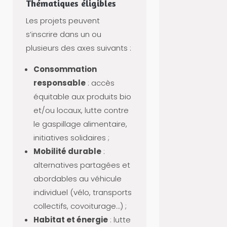
N
Thématiques éligibles
A
Les projets peuvent
N
s’inscrire dans un ou
C
plusieurs des axes suivants :
E
Consommation
M
responsable
: accès
E
équitable aux produits bio
N
et/ou locaux, lutte contre
T
le gaspillage alimentaire,
-
initiatives solidaires ;
R
Mobilité durable
:
E
alternatives partagées et
S
abordables au véhicule
S
individuel (vélo, transports
O
collectifs, covoiturage…) ;
U
Habitat et énergie
: lutte
R